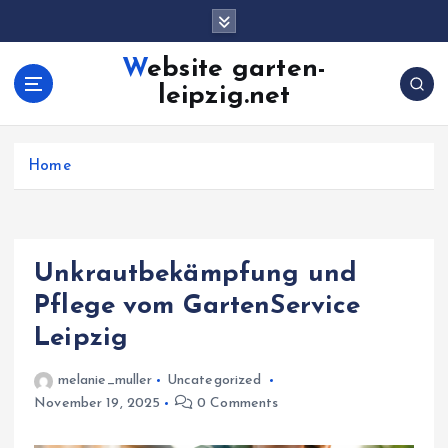
S
k
i
Website garten-
p
leipzig.net
t
o
c
Home
o
n
t
e
n
Unkrautbekämpfung und
t
Pflege vom GartenService
Leipzig
melanie_muller
Uncategorized
November 19, 2025
0 Comments