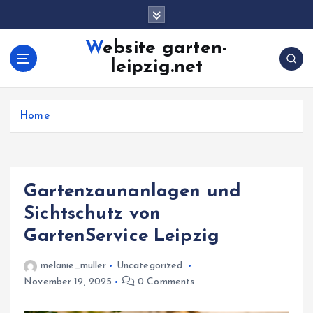
S
k
i
Website garten-
p
leipzig.net
t
o
c
Home
o
n
t
e
n
Gartenzaunanlagen und
t
Sichtschutz von
GartenService Leipzig
melanie_muller
Uncategorized
November 19, 2025
0 Comments